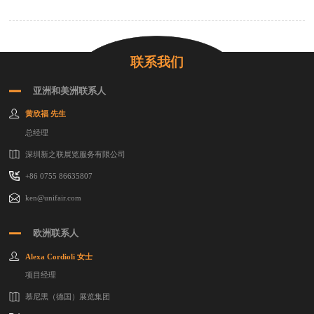
联系我们
亚洲和美洲联系人
黄欣福 先生
总经理
深圳新之联展览服务有限公司
+86 0755 86635807
ken@unifair.com
欧洲联系人
Alexa Cordioli 女士
项目经理
慕尼黑（德国）展览集团