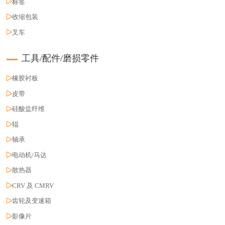
标签
收缩包装
叉车
工具/配件/磨损零件
橡胶衬板
皮带
硅酸盐纤维
辊
轴承
电动机/马达
散热器
CRV 及 CMRV
齿轮及变速箱
影像片