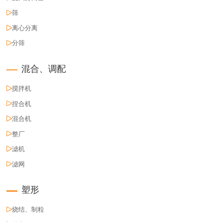
筛
离心分离
分筛
混合、调配
搅拌机
捏合机
混合机
整厂
滤机
滤网
塑形
烧结、制粒