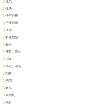
压丸
压块
冷等静压
干压成形
研磨
挤压成型
校准
压延、滚动
冲压
铸造、浇筑
倒角
切割
矩阵
吹塑机
模具