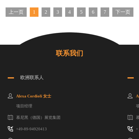
上一页
1
2
3
4
5
6
7
下一页
联系我们
欧洲联系人
Alexa Cordioli 女士
A
项目经理
慕尼黑（德国）展览集团
+49-89-94920413
+