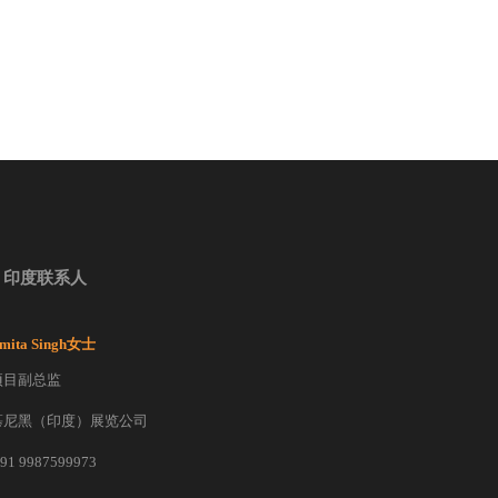
印度联系人
mita Singh女士
项目副总监
慕尼黑（印度）展览公司
 91 9987599973